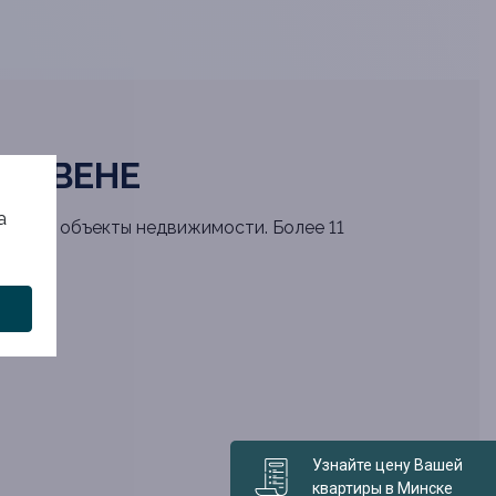
ЧЕРВЕНЕ
а
ренные объекты недвижимости. Более 11
Узнайте цену Вашей
квартиры в Минске