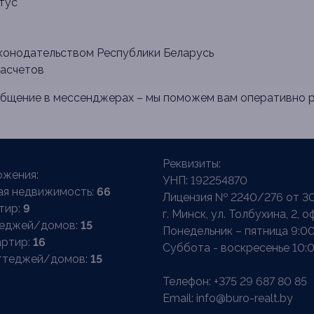
тус
аконодательством Республики Беларусь
расчетов
ообщение в мессенджерах – мы поможем вам оперативно 
Реквизиты:
жения:
УНП: 192254870
ая недвижимость:
66
Лицензия № 2240/276 от 30
тир:
9
г. Минск, ул. Толбухина, 2, о
теджей/домов:
15
Понедельник – пятница 9:00
артир:
16
Суббота - воскресенье 10:0
ттеджей/домов:
15
Телефон:
+375 29 687 80 85
Email:
info@buro-realt.by