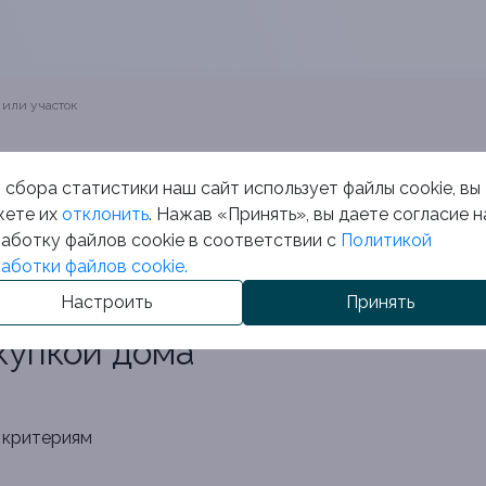
 или участок
ЧЕТЫРЬМЯ КОМНАТАМИ В 
 сбора статистики наш сайт использует файлы cookie, вы
ете их
отклонить
. Нажав «Принять», вы даете согласие н
 вас, страхуем вашу сделку, представляем только прове
аботку файлов cookie в соответствии с
Политикой
дачи.
аботки файлов cookie.
Настроить
Принять
купкой дома
 критериям