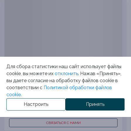
Дом Вашей мечты
Для сбора статистики наш сайт использует файлы
cookie, вы можете их
отклонить
. Нажав «Принять»,
вы даете согласие на обработку файлов cookie в
2
от BYN 2543 за м
соответствии с
Политикой обработки файлов
Минская область, Столбцовский р-н, г. Столбцы,
cookie.
Магистральная ул., д. 30
Настроить
Принять
3
92.4
подробнее
СВЯЗАТЬСЯ С НАМИ