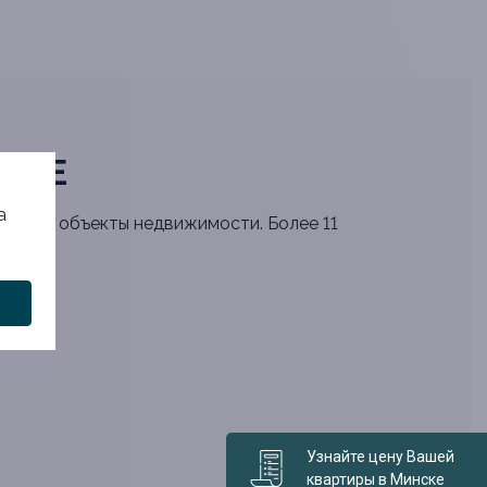
ЕНЕ
а
ренные объекты недвижимости. Более 11
Узнайте цену Вашей
квартиры в Минске