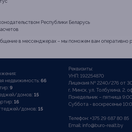
тус
аконодательством Республики Беларусь
расчетов
ообщение в мессенджерах – мы поможем вам оперативно 
Реквизиты:
жения:
УНП: 192254870
ая недвижимость:
66
Лицензия № 2240/276 от 30
тир:
9
г. Минск, ул. Толбухина, 2, о
теджей/домов:
15
Понедельник – пятница 9:00
артир:
16
Суббота - воскресенье 10:0
ттеджей/домов:
15
Телефон:
+375 29 687 80 85
Email:
info@buro-realt.by