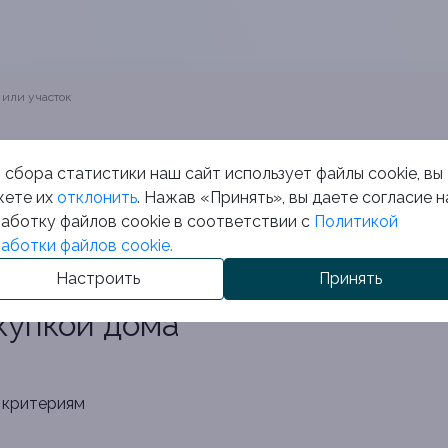
 или участок
ДВУМЯ КОМНАТАМИ В ЧЕРВ
 сбора статистики наш сайт использует файлы cookie, вы
ете их
отклонить
. Нажав «Принять», вы даете согласие н
 вас, страхуем вашу сделку, представляем только прове
аботку файлов cookie в соответствии с
Политикой
дачи.
аботки файлов cookie.
Настроить
Принять
купкой дома
 критериям