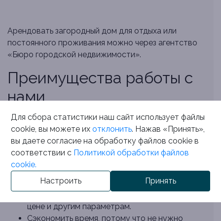
Арендовать загородный дом для отдыха или
постоянного проживания можно через агентство
«Бюро городской недвижимости».
Преимущества работы с
нами
Мы помогаем клиентам в решении жилищных
Для сбора статистики наш сайт использует файлы
вопросов более 10 лет. За это время мы
cookie, вы можете их
отклонить
. Нажав «Принять»,
сформировали эффективную команду, которая
вы даете согласие на обработку файлов cookie в
решает задачи любой сложности. С нашим
соответствии с
Политикой обработки файлов
агентством вы сможете:
cookie.
Настроить
Принять
Подобрать дом, который соответствует
вашим запросам по расположению, площади,
цене и другим параметрам.
Сэкономить время, потому что не нужно