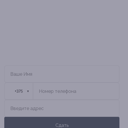
обращаются в «Бюро городской
недвижимости». Более 11 лет сопровождаем
сдачу домов в Минске и Минской области: по
закону, с учётом интересов всех сторон.
Узнайте стоимость сдачи вашего
дома
🇧🇾
+375
▼
Сдать