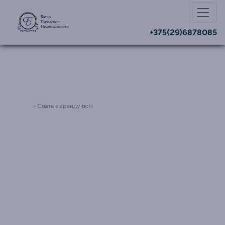
+375(29)6878085
Главная
Сдать в аренду дом
ПОМОЖЕМ СДАТЬ ДОМ В
АРЕНДУ В МИНСКЕ И
ОБЛАСТИ
Сдать дом в аренду – задача, требующая
знания рынка загородной недвижимости и
законодательства. Экономия времени, защита
прав и стабильный доход – с этим