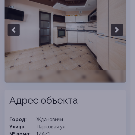
Previous slide
Next sli
Адрес объекта
Город:
Ждановичи
Улица:
Парковая ул.
№ дома:
1/А/1