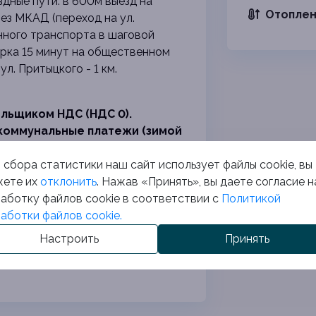
дные пути: в 600м выезд на
Отоплен
ез МКАД (переход на ул.
ного транспорта в шаговой
орка 15 минут на общественном
л. Притыцкого - 1 км.
ельщиком НДС (НДС 0).
коммунальные платежи (зимой
а 1 кв.м.).
 сбора статистики наш сайт использует файлы cookie, вы
ссию агентству!
ете их
отклонить
. Нажав «Принять», вы даете согласие н
тавим всю необходимую
аботку файлов cookie в соответствии с
Политикой
 выгодно продать вашу
аботки файлов cookie.
 телефону или написать нам в
Настроить
Принять
am и будьте в курсе новых