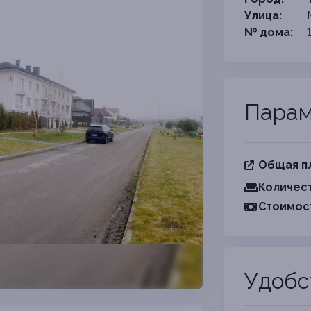
Улица:
№ дома:
Парам
Общая п
Количест
Cтоимос
Удобс