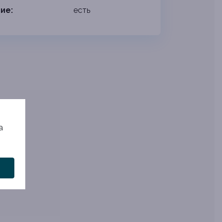
ие:
есть
а