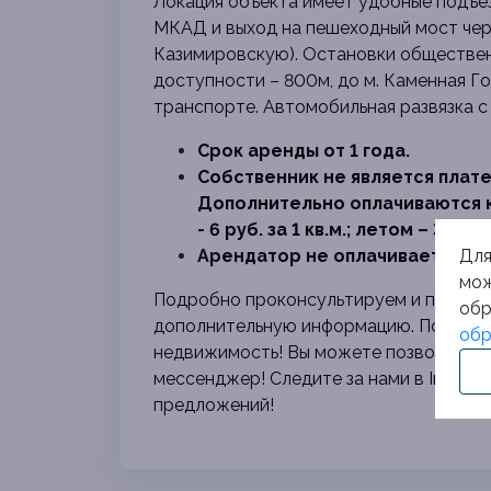
Локация объекта имеет удобные подъез
МКАД и выход на пешеходный мост чер
Казимировскую). Остановки обществен
доступности – 800м, до м. Каменная Г
транспорте. Автомобильная развязка с у
Срок аренды от 1 года.
Собственник не является плат
Дополнительно оплачиваются 
- 6 руб. за 1 кв.м.; летом – 3 руб. з
Для
Арендатор не оплачивает коми
мож
Подробно проконсультируем и предос
обр
дополнительную информацию. Поможем
обр
недвижимость! Вы можете позвонить по
мессенджер!
Следите за нами в Instagr
предложений!