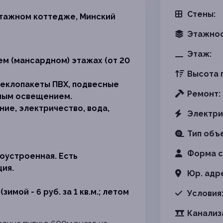
Стены:
 этажном коттедже, Минский
Этажнос
Этаж:
ем (мансардном) этажах (от 20
Высота 
еклопакеты ПВХ, подвесные
Ремонт:
нным освещением.
ние, электричество, вода,
Электри
Тип объ
Форма с
оустроенная. Есть
ия.
Юр. адр
мой - 6 руб. за 1 кв.м.; летом
Условия
Канализ