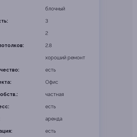
блочный
ть:
3
2
потолков:
2.8
хороший ремонт
чество:
есть
екта:
Офис
обств.:
частная
есс:
есть
:
аренда
ация:
есть