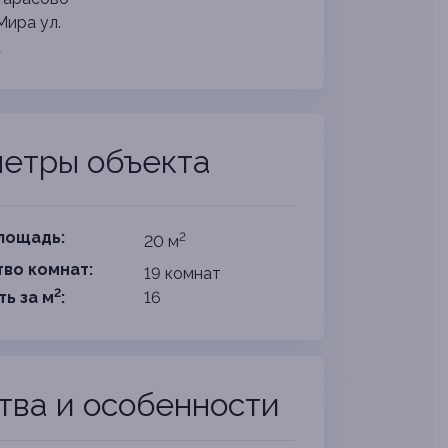
Мира ул.
1
етры объекта
лощадь:
2
20 м
во комнат:
19 комнат
2
ть за
м
:
16
тва и особенности