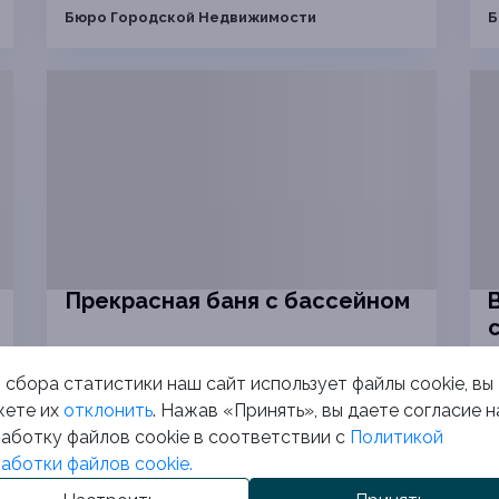
Бюро Городской Недвижимости
Б
Прекрасная баня с бассейном
 сбора статистики наш сайт использует файлы cookie, вы
Минская область, Минский р-н, аг.
Ждановичи, Быкова ул.
Г
ете их
отклонить
. Нажав «Принять», вы даете согласие н
аботку файлов cookie в соответствии с
Политикой
аботки файлов cookie.