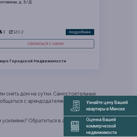
оговины, д. 3/Д
3
120.2
подробнее
СВЯЗАТЬСЯ С НАМИ
юро Городской Недвижимости
ли снять дом на сутки. Самостоятельные
общаться с арендодателями. Бывает так,
Узнайте цену Вашей
квартиры в Минске
Оценка Вашей
 усилиями? Обратиться в агентство
коммерческой
недвижимости